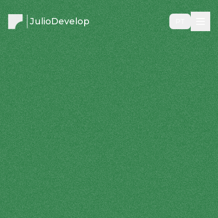
JulioDevelop
PT