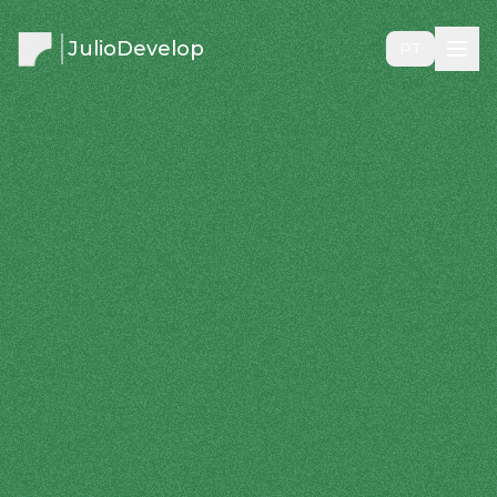
JulioDevelop
PT