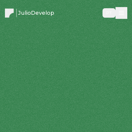
JulioDevelop
PT