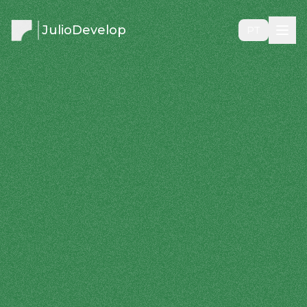
JulioDevelop
PT