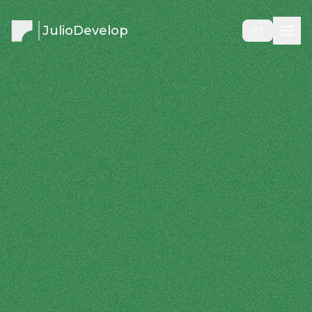
JulioDevelop
PT