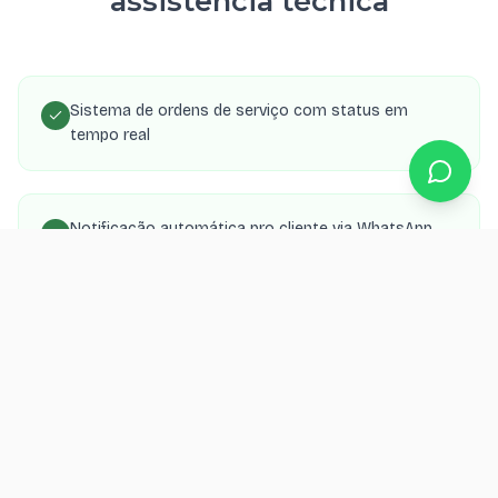
assistência técnica
Sistema de ordens de serviço com status em
tempo real
Notificação automática pro cliente via WhatsApp
quando o aparelho fica pronto
Controle de peças, serviços e valores com
relatórios
Painel admin com dashboard de faturamento e
produtividade