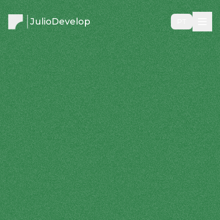
JulioDevelop
PT