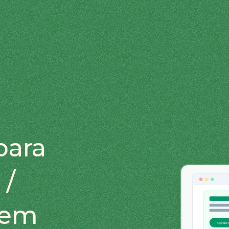
para
 /
 em