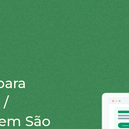
para
 /
 em São