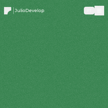
JulioDevelop
PT