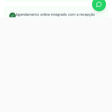
Agendamento online integrado com a recepção
Galeria de casos antes e depois (sorriso, implante,
clareamento)
SEO local para 'dentista em [cidade]' e
especialidades
Landing pages por procedimento (implante,
aparelho, clareamento) para Google Ads