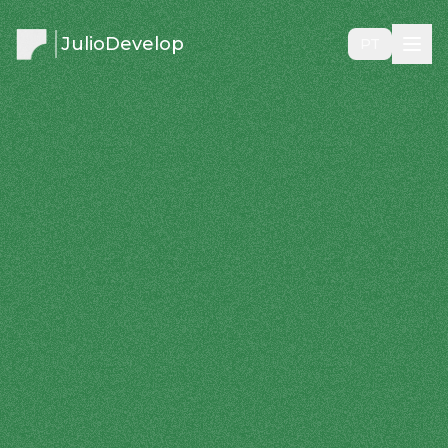
JulioDevelop
PT