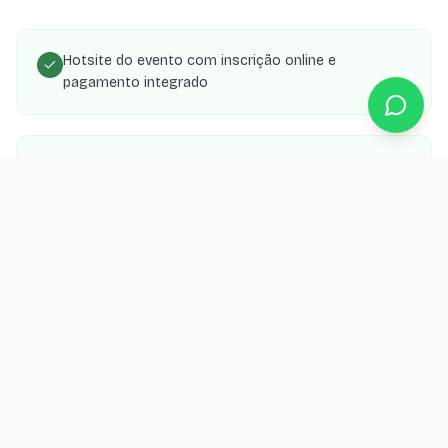
Hotsite do evento com inscrição online e
pagamento integrado
Página com percurso, regulamento, kits e
categorias
Área de patrocinadores com destaque e links
Sistema de gestão de inscritos com exportação de
lista