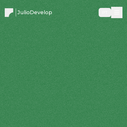
JulioDevelop
PT