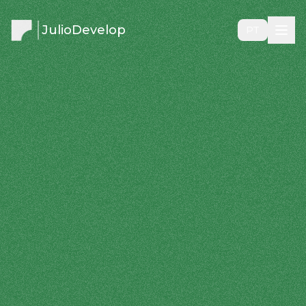
JulioDevelop
PT