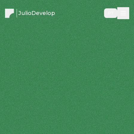
JulioDevelop
PT