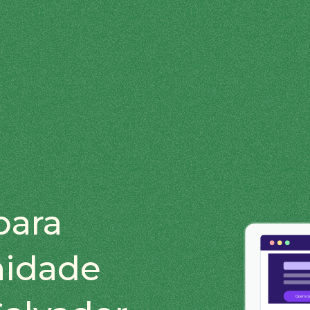
para
nidade