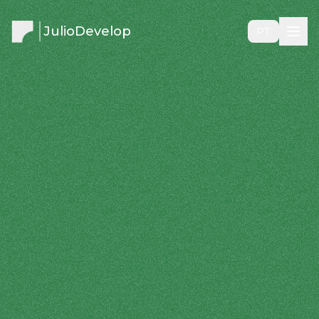
JulioDevelop
PT