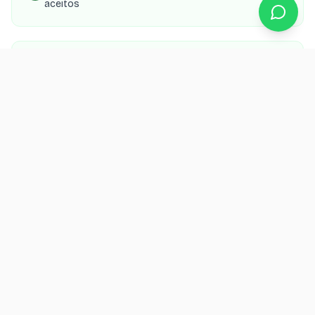
aceitos
SEO local para aparecer no Google Maps e buscas
da região
Integração com WhatsApp para confirmação de
agendamento
Orçamento grátis