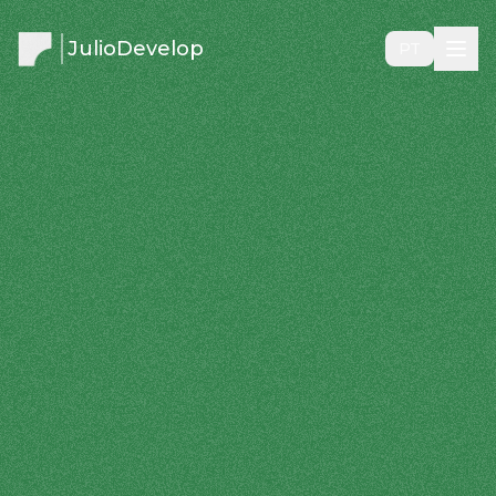
JulioDevelop
PT