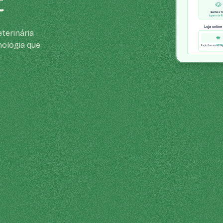
t
terinária
nologia que