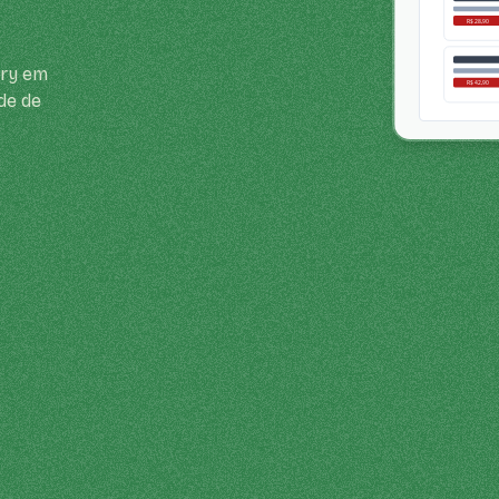
ery em
de de