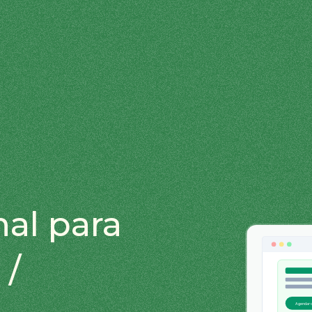
nal para
 /