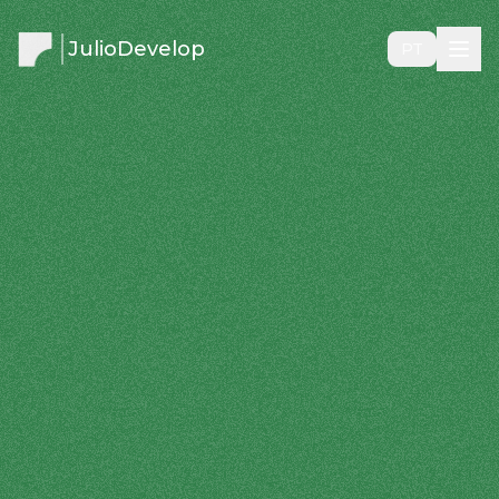
JulioDevelop
PT