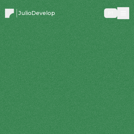
JulioDevelop
PT