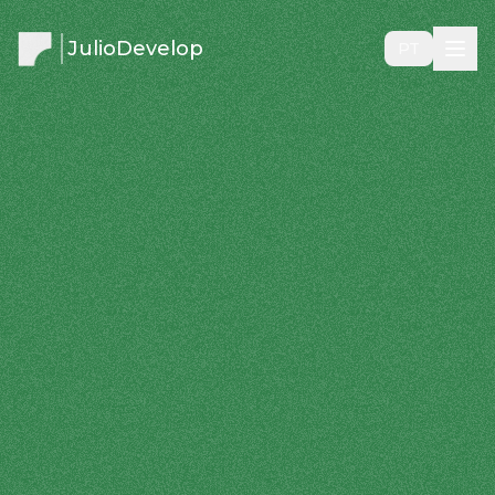
JulioDevelop
PT