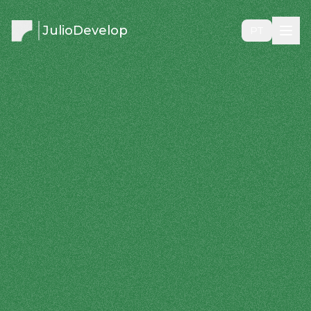
JulioDevelop
PT