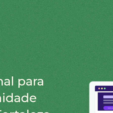
nal para
nidade