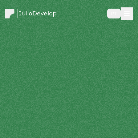
JulioDevelop
PT