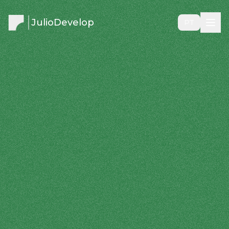
JulioDevelop
PT