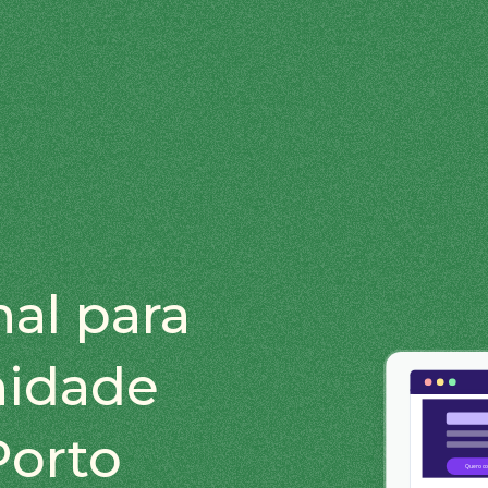
nal para
nidade
Porto