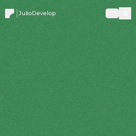
JulioDevelop
PT