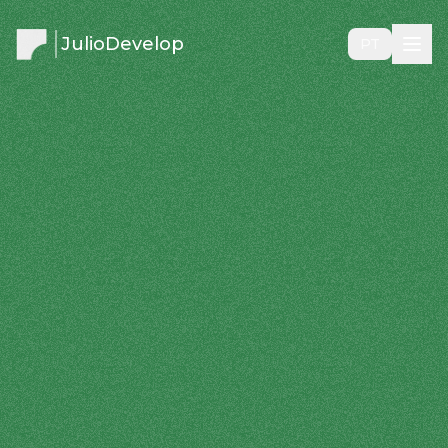
JulioDevelop
PT