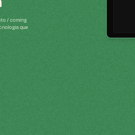
n
to / coming
cnologia que