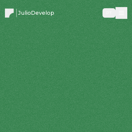
JulioDevelop
PT