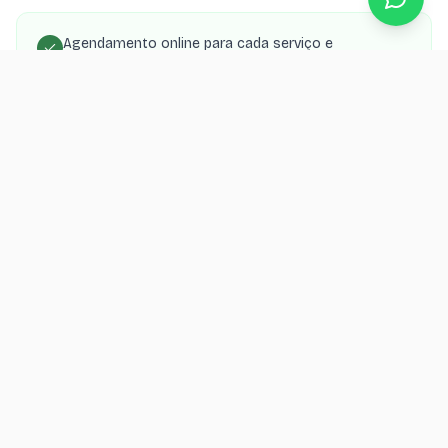
Agendamento online para cada serviço e
profissional
Loja virtual para vender ração, acessórios e
medicamentos
SEO local para buscas como 'pet shop em [cidade]'
Área de notícias com dicas de saúde animal para
SEO orgânico