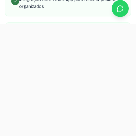
organizados
Painel para gerenciar cardápio, preços e
disponibilidade
App PWA que o cliente instala no celular como
delivery próprio
Orçamento grátis