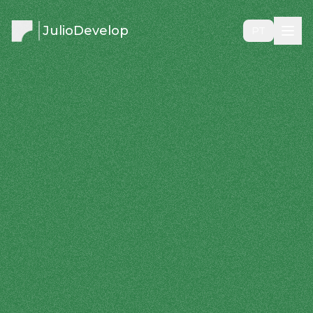
JulioDevelop
PT