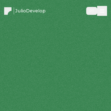
JulioDevelop
PT