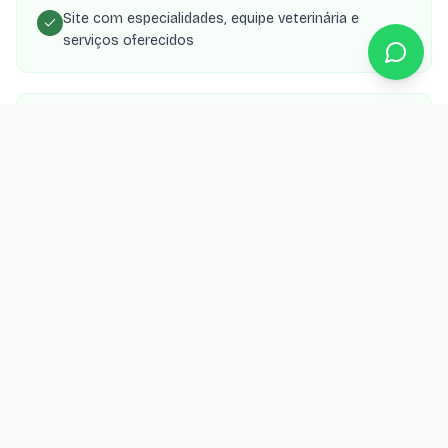
Site com especialidades, equipe veterinária e
serviços oferecidos
Agendamento online para consultas, vacinas e
cirurgias
Área do tutor com histórico de consultas e exames
do pet
SEO local para 'veterinário em [cidade]' e
especialidades
Integração com WhatsApp para lembrete de vacinas