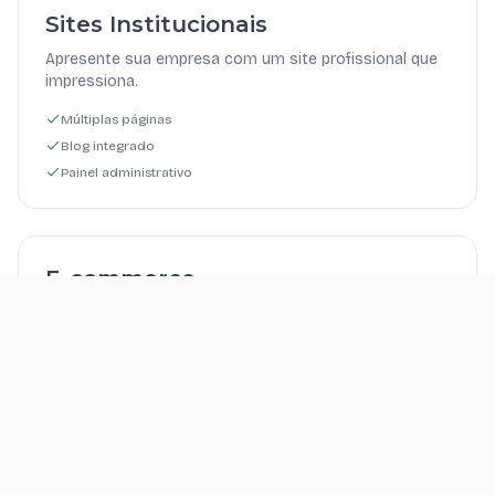
Sites Institucionais
Apresente sua empresa com um site profissional que
impressiona.
Múltiplas páginas
Blog integrado
Painel administrativo
E-commerce
Loja virtual completa com pagamento integrado e
gestão de pedidos.
Pagamento online
Painel de vendas
Integração frete