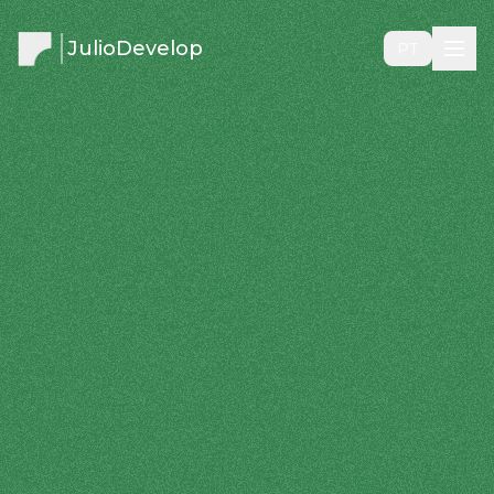
JulioDevelop
PT